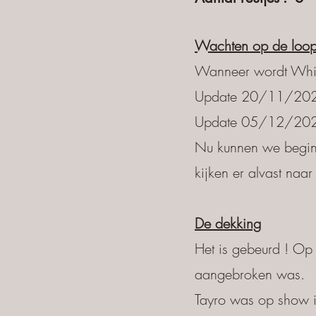
Wachten op de loops
Wanneer wordt Whispe
Update 20/11/2025
Update 05/12/2025:
Nu kunnen we beginn
kijken er alvast naar 
De dekking
Het is gebeurd ! O
aangebroken was.​
Tayro was op show in