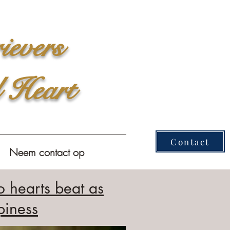
ievers
l Heart
Contact
Neem contact op
o hearts beat as
piness