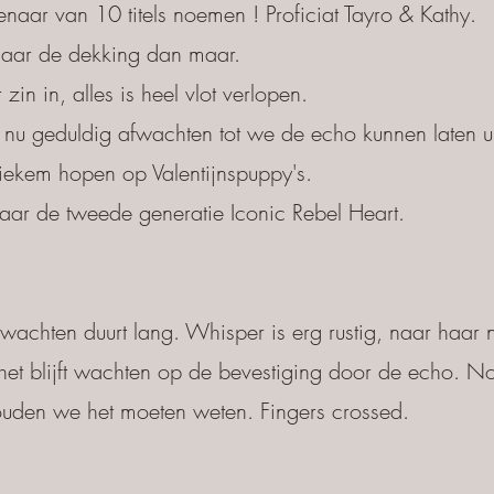
genaar van 10 titels noemen ! Proficiat Tayro & Kathy.
naar de dekking dan maar.
in in, alles is heel vlot verlopen.
n nu geduldig afwachten tot we de echo kunnen laten u
stiekem hopen op Valentijnspuppy's.
naar de tweede generatie Iconic Rebel Heart.
chten duurt lang. Whisper is erg rustig, naar haar n
het blijft wachten op de bevestiging door de echo. N
den we het moeten weten. Fingers crossed.