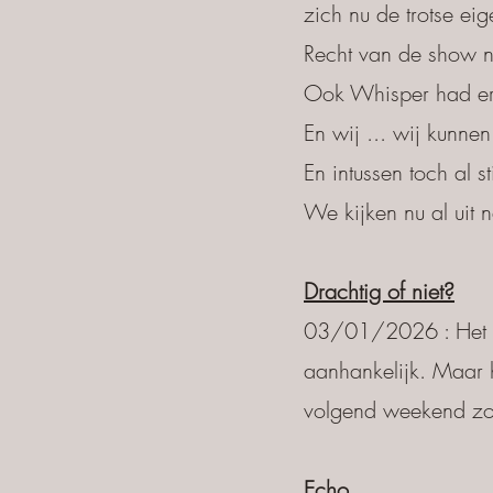
zich nu de trotse ei
Recht van de show 
Ook Whisper had er z
En wij ... wij kunne
En intussen toch al 
We kijken nu al uit 
Drachtig of niet?
03/01/2026 : Het wa
aanhankelijk. Maar 
volgend weekend zou
Echo