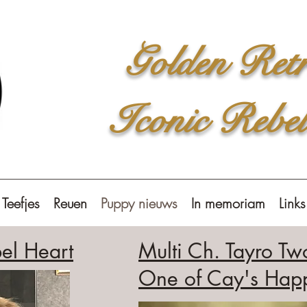
Golden Retr
Iconic Rebe
Teefjes
Reuen
Puppy nieuws
In memoriam
Links
el Heart
Multi Ch. Tayro Tw
One of Cay's Hap