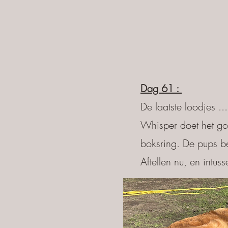
Dag 61 :
De laatste loodjes ..
Whisper doet het goe
boksring. De pups 
Aftellen nu, en intus