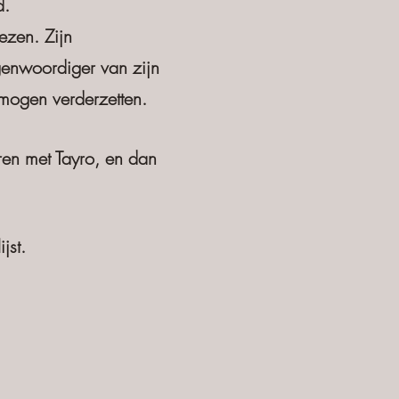
d.
ezen. Zijn
egenwoordiger van zijn
 mogen verderzetten.
en met Tayro, en dan
jst.