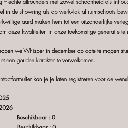
ing – echte allrounders met zowel schoonheid als inhou
el in de showring als op werkvlak al ruimschoots bew
rkwillige aard maken hem tot een uitzonderlijke vert
s om deze kwaliteiten in onze toekomstige generatie te
 hopen we Whisper in december op date te mogen stur
met een gouden karakter te verwelkomen.
ntactformulier kan je je laten registreren voor de wensli
2025
/2026
 2 Beschikbaar : 0
: 6 Beschikbaar : 0